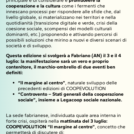
principale è di considerare e
promuovere la
cooperazione e la cultura
come i fermenti che
innescano processi per rispondere alle sfide che, dal
livello globale, si materializzano nei territori e nella
quotidianità (transizione digitale e verde, crisi della
coesione sociale, scompensi dei modelli culturali
dominanti, etc.) proponendo e attivando percorsi di
possibili soluzioni che mirino a nuovi e diversi scenari di
società e di sviluppo.
Questa edizione si svolgerà a Fabriano (AN) il 3 e il 4
luglio: la manifestazione sarà un vero e proprio
contenitore, il marchio-ombrello di due eventi ben
definiti:
“Il margine al centro”
, naturale sviluppo delle
precedenti edizioni di COOPEVOLUTION
“Controvento – Stati generali della cooperazione
sociale”, insieme a Legacoop sociale nazionale.
La sede fabrianese, individuata quale area interna in
forte crisi, ospiterà nella
mattinata del 3 luglio:
COOPEVOLUTION
“Il margine al centro”
, concetto che
permetterà di discutere di: