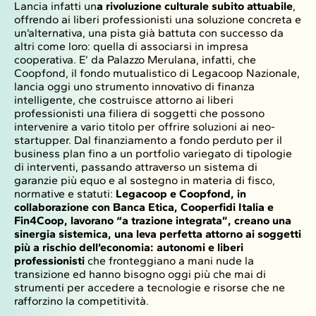
Lancia infatti un
a rivoluzione culturale subito attuabile
,
offrendo ai liberi professionisti una soluzione concreta e
un’alternativa, una pista già battuta con successo da
altri come loro: quella di associarsi in impresa
cooperativa. E’ da Palazzo Merulana, infatti, che
Coopfond, il fondo mutualistico di Legacoop Nazionale,
lancia oggi uno strumento innovativo di finanza
intelligente, che costruisce attorno ai liberi
professionisti una filiera di soggetti che possono
intervenire a vario titolo per offrire soluzioni ai neo-
startupper. Dal finanziamento a fondo perduto per il
business plan fino a un portfolio variegato di tipologie
di interventi, passando attraverso un sistema di
garanzie più equo e al sostegno in materia di fisco,
normative e statuti:
Legacoop e Coopfond, in
collaborazione con Banca Etica, Cooperfidi Italia e
Fin4Coop, lavorano “a trazione integrata”, creano una
sinergia sistemica, una leva perfetta attorno ai soggetti
più a rischio dell’economia: autonomi e liberi
professionisti
che fronteggiano a mani nude la
transizione ed hanno bisogno oggi più che mai di
strumenti per accedere a tecnologie e risorse che ne
rafforzino la competitività.