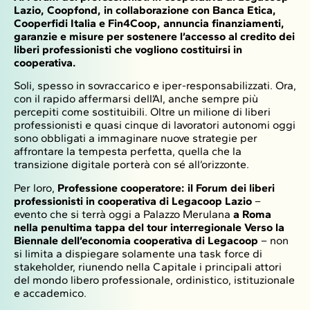
Lazio, Coopfond, in collaborazione con Banca Etica,
Cooperfidi Italia e Fin4Coop, annuncia finanziamenti,
garanzie e misure per sostenere l’accesso al credito dei
liberi professionisti che vogliono costituirsi in
cooperativa.
Soli, spesso in sovraccarico e iper-responsabilizzati. Ora,
con il rapido affermarsi dell’AI, anche sempre più
percepiti come sostituibili. Oltre un milione di liberi
professionisti e quasi cinque di lavoratori autonomi oggi
sono obbligati a immaginare nuove strategie per
affrontare la tempesta perfetta, quella che la
transizione digitale porterà con sé all’orizzonte.
Per loro,
Professione cooperatore: il Forum dei liberi
professionisti in cooperativa di Legacoop Lazio
–
evento che si terrà oggi a Palazzo Merulana
a Roma
nella penultima tappa del tour interregionale Verso la
Biennale dell’economia cooperativa di Legacoop
– non
si limita a dispiegare solamente una task force di
stakeholder, riunendo nella Capitale i principali attori
del mondo libero professionale, ordinistico, istituzionale
e accademico.