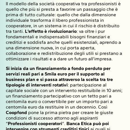
Il modello della società cooperativa tra professionisti è
quello che più si presta a favorire un passaggio che è
prima di tutto culturale: quello che dalla dimensione
individuale trasforma il libero professionista in
cooperatore, in un sistema in cui il rischio è distribuito
tra tanti.
L’effetto è rivoluzionario
: va oltre i pur
fondamentali e indispensabili bisogni finanziari e
creditizi e soddisfa anche quelli esistenziali, aprendo a
una dimensione nuova, in cui porta aperta,
collaborazione e redistribuzione degli utili si prestano a
ottimizzare i risultati e a dare un futuro all’impresa.
Si inizia da un finanziamento a fondo perduto per
servizi reali pari a 5mila euro per il supporto al
business plan e si passa attraverso la scelta tra tre
tipologie di interventi rotativi
: partecipazione al
capitale sociale con un intervento restituibile in 10 anni;
un finanziamento partecipativo con un tetto pari a
centomila euro o convertibile per un importo pari a
centomila euro da restituire in un decennio. Così
Coopfond
pone la prima pietra per creare le giuste
condizioni di successo attorno agli aspiranti
“
Professionisti cooperatori
“.
Banca Etica può poi
intervenire con strumenti creditizi tipici
ai quali si