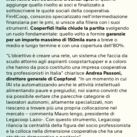
aggiunge quello rivolto ai soci e finalizzato a
sottoscrivere le quote sociali della cooperativa.
Fin4Coop, consorzio specializzato nell’intermediazione
finanziaria per le pmi, si unisce alla filiera con i suoi
strumenti.
Cooperfidi Italia chiude la partita
svolgendo
un ruolo fondamentale: quello volto a fornire
garanzie
per un importo massimo di 150mila euro
a breve o
medio e lungo termine e con una copertura dell’80%.
“L’obiettivo è creare una rete, un sistema che faccia da
scudo attorno agli aspiranti coopstartupper e a coloro
che hanno da poco costituito una impresa cooperativa
tra professionisti in Italia” chiarisce
Andrea Passoni,
direttore generale di Coopfond
. “In un momento in cui
l’AI sta automatizzando anche le attività intellettuali
alimentando paure e pregiudizi, noi siamo convinti che
sia possibile evitare che parecchie categorie di
lavoratori autonomi, altamente specializzati, non
riescano a trovare più una propria collocazione nel
mercato – commenta Mauro Iengo, presidente di
Legacoop Lazio-. Con questo strumento, Legacoop
rilancia la centralità della figura del socio professionista
e la colloca nella dimensione cooperativa che ha una
struttura democratica e paritaria”.